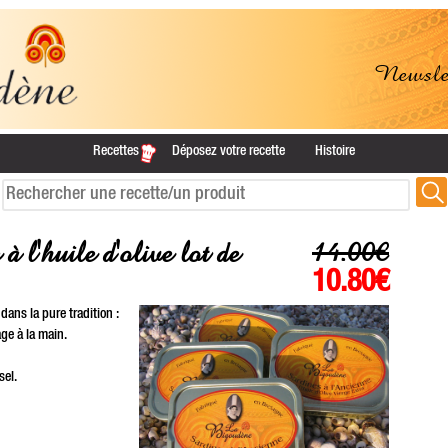
Newslet
Recettes
Déposez votre recette
Histoire
14.00€
 l'huile d'olive lot de
10.80€
dans la pure tradition :
age à la main.
sel.