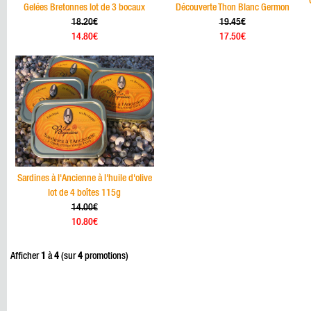
Gelées Bretonnes lot de 3 bocaux
Découverte Thon Blanc Germon
18.20€
19.45€
14.80€
17.50€
Sardines à l'Ancienne à l'huile d'olive
lot de 4 boîtes 115g
14.00€
10.80€
Afficher
1
à
4
(sur
4
promotions)