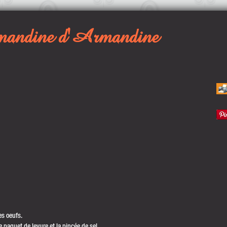
ndine d'Armandine
es oeufs.