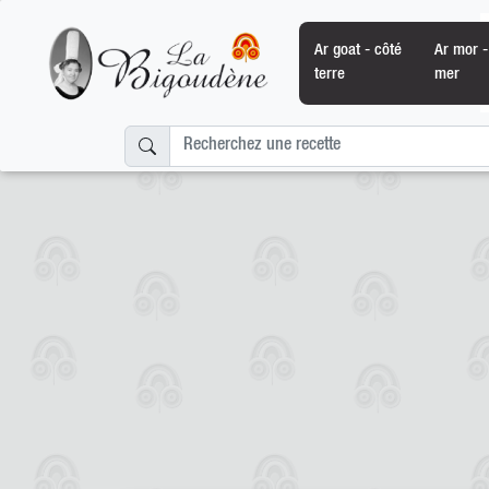
Ar goat - côté
Ar mor -
terre
mer