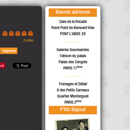
Bonnes adresses
Cave de la Rocade
Rond Point de Kerouant Vian
PONT L'ABBE 29
2 votes
Galeries Gourmandes
l'atrium du palais
Palais des Congrès
ème
PARIS 17
Fromages et Détail
8 des Petits Carreaux
Quartier Montorgueil
ème
PARIS 2
P'tits Bigoud