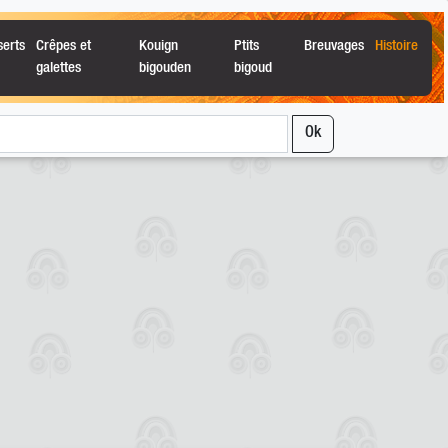
serts
Crêpes et
Kouign
Ptits
Breuvages
Histoire
galettes
bigouden
bigoud
Ok