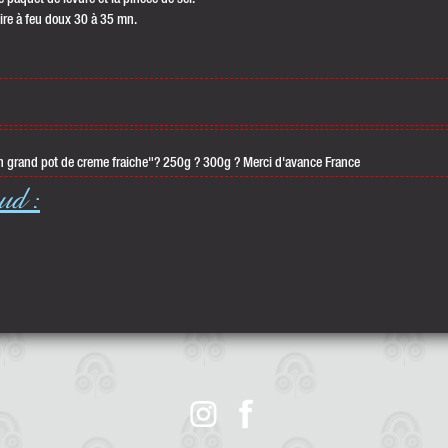
e paquet de levure et la pincée de sel.
ire à feu doux 30 à 35 mn.
d"un grand pot de creme fraiche"? 250g ? 300g ? Merci d'avance France
oud
: