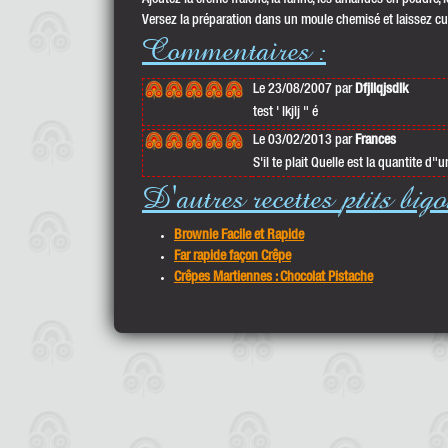
Ajoutez la crème fraîche, la farine, les amandes en poudre, l
Versez la préparation dans un moule chemisé et laissez cu
Commentaires :
Le 23/08/2007 par
Dfjllqjsdlk
test ' lkjlj " é
Le 03/02/2013 par
Frances
S'il te plait Quelle est la quantite 
D'autres recettes
ptits big
Brownie Facile et Rapide
Far rapide façon Crêpe
Crêpes Martiennes : Chocolat Pistache