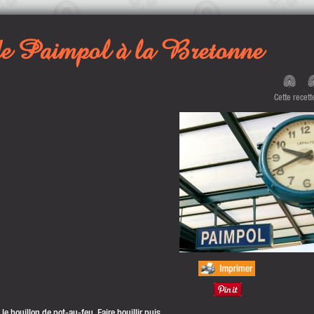
e Paimpol à la Bretonne
Cette recet