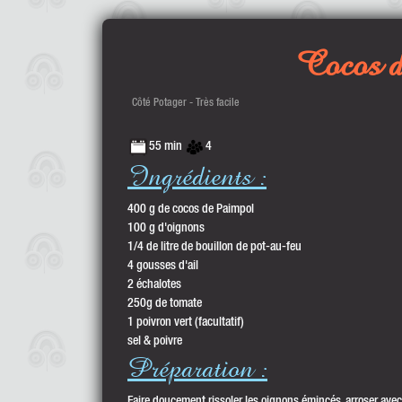
Cocos d
Côté Potager - Très facile
55 min
4
Ingrédients :
400 g de cocos de Paimpol
100 g d'oignons
1/4 de litre de bouillon de pot-au-feu
4 gousses d'ail
2 échalotes
250g de tomate
1 poivron vert (facultatif)
sel & poivre
Préparation :