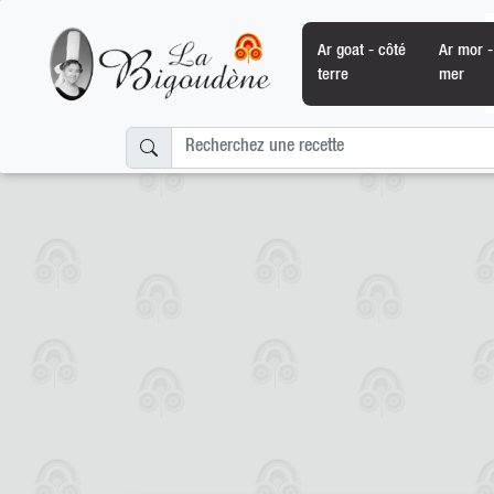
Ar goat - côté
Ar mor -
terre
mer