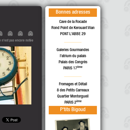
Bonnes adresses
Cave de la Rocade
Rond Point de Kerouant Vian
PONT L'ABBE 29
te n'est pas encore notée
Galeries Gourmandes
l'atrium du palais
Palais des Congrès
ème
PARIS 17
Fromages et Détail
8 des Petits Carreaux
Quartier Montorgueil
ème
PARIS 2
P'tits Bigoud