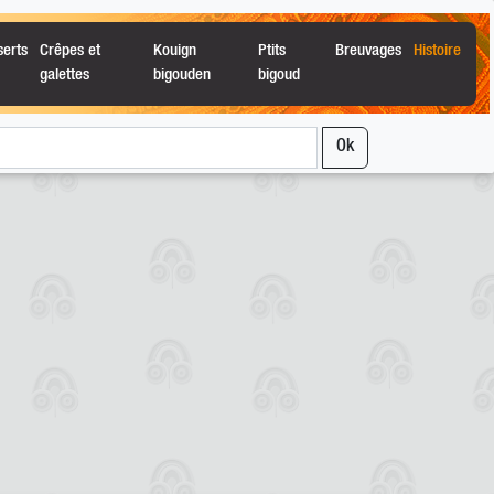
serts
Crêpes et
Kouign
Ptits
Breuvages
Histoire
galettes
bigouden
bigoud
Ok