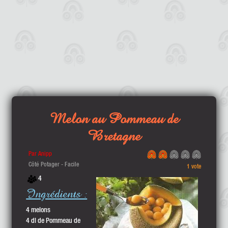
Melon au Pommeau de
Bretagne
Par Anipp
Côté Potager - Facile
1 vote
4
Ingrédients :
4 melons
4 dl de Pommeau de