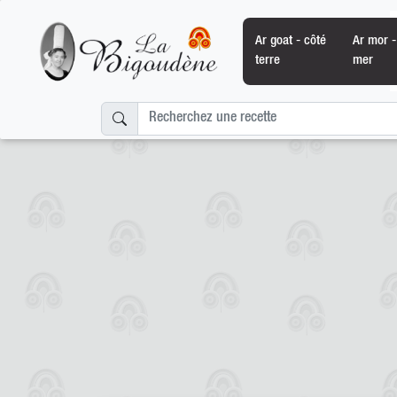
Ar goat - côté
Ar mor -
terre
mer