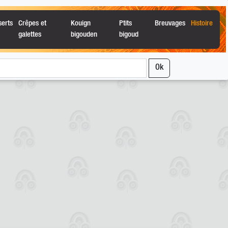
serts
Crêpes et
Kouign
Ptits
Breuvages
Histoire
galettes
bigouden
bigoud
Ok