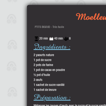
Moelleux
PTITS BIGOUD - Très facile
20 min
40 min
8
Ingrédients :
2 yaourts nature
1 pot de sucre
2 pots de farine
1 pot de cacao en poudre
½ pot d’huile
3 œufs
1 sachet de sucre vanillé
1 sachet de levure
Préparation :