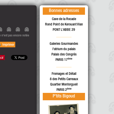
Bonnes adresses
Cave de la Rocade
Rond Point de Kerouant Vian
PONT L'ABBE 29
te n'est pas encore notée
Galeries Gourmandes
l'atrium du palais
Palais des Congrès
ème
PARIS 17
Fromages et Détail
8 des Petits Carreaux
Quartier Montorgueil
ème
PARIS 2
P'tits Bigoud